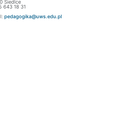
0 Siedlce
25 643 18 31
l:
pedagogika@uws.edu.pl