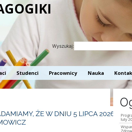
AGOGIKI
Wyszukaj:
aci
Studenci
Pracownicy
Nauka
Kontak
Og
AMIAMY, ŻE W DNIU 5 LIPCA 2026
Progr
luty 2
YMOWICZ
Wspar
Zdrow