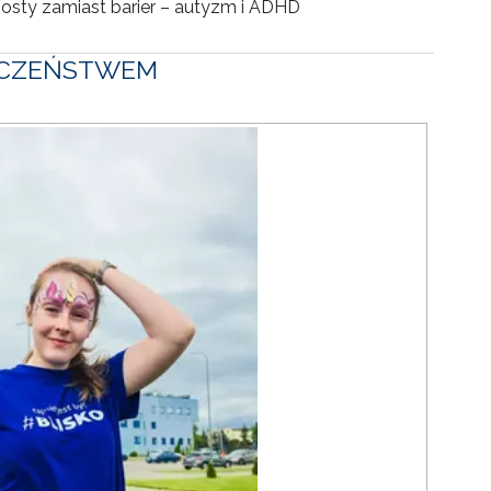
Mosty zamiast barier – autyzm i ADHD
IECZEŃSTWEM