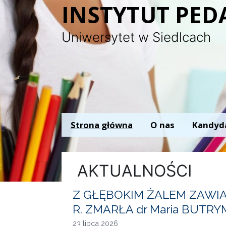
Panel zarządzania plikami cookies
INSTYTUT PED
Uniwersytet w Siedlcach
Strona główna
O nas
Kandyd
AKTUALNOŚCI
Z GŁĘBOKIM ŻALEM ZAWIAD
R. ZMARŁA dr Maria BUTR
23 lipca 2026