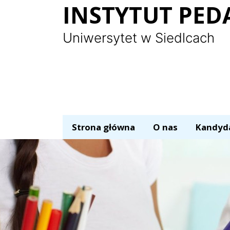
Panel zarządzania plikami cookies
INSTYTUT PED
Uniwersytet w Siedlcach
Strona główna
O nas
Kandyd