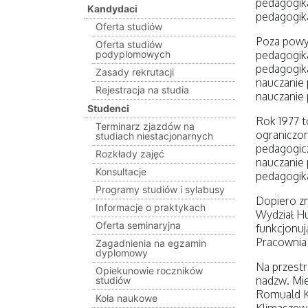
pedagogika
Kandydaci
pedagogika
Oferta studiów
Poza powy
Oferta studiów
podyplomowych
pedagogik
pedagogik
Zasady rekrutacji
nauczanie
Rejestracja na studia
nauczanie 
Studenci
Rok 1977 t
Terminarz zjazdów na
ograniczon
studiach niestacjonarnych
pedagogic
Rozkłady zajęć
nauczanie
Konsultacje
pedagogika
Programy studiów i sylabusy
Dopiero zm
Informacje o praktykach
Wydział Hu
Oferta seminaryjna
funkcjonuj
Pracownia 
Zagadnienia na egzamin
dyplomowy
Na przestrz
Opiekunowie roczników
nadzw. Mie
studiów
Romuald Ka
Koła naukowe