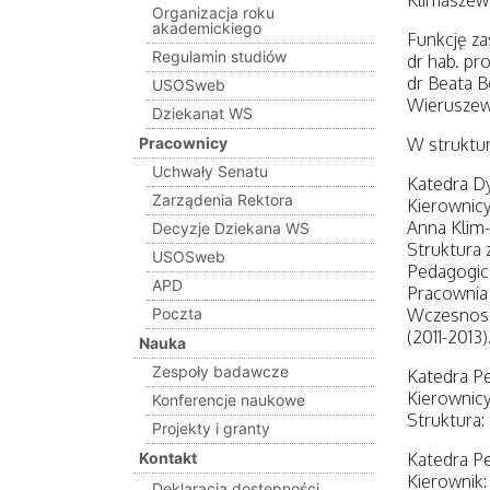
Klimaszews
Organizacja roku
akademickiego
Funkcję za
Regulamin studiów
dr hab. pr
dr Beata B
USOSweb
Wieruszew
Dziekanat WS
Pracownicy
W struktur
Uchwały Senatu
Katedra Dy
Zarządenia Rektora
Kierownicy
Anna Klim
Decyzje Dziekana WS
Struktura 
USOSweb
Pedagogicz
APD
Pracownia 
Poczta
Wczesnosz
(2011-2013)
Nauka
Zespoły badawcze
Katedra Pe
Kierownicy
Konferencje naukowe
Struktura:
Projekty i granty
Kontakt
Katedra Pe
Kierownik:
Deklaracja dostępności