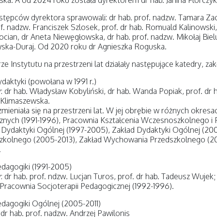
ka. A od 2024 roku została dyrektorem dr hab. Janina Florczyki
stępców dyrektora sprawowali: dr hab. prof. nadzw. Tamara Za
of. nadzw. Franciszek Szlosek, prof. dr hab. Romuald Kalinowski
ocian, dr Aneta Niewęgłowska, dr hab. prof. nadzw. Mikołaj Bie
ska-Duraj. Od 2020 roku dr Agnieszka Roguska.
ze Instytutu na przestrzeni lat działały następujące katedry, zak
daktyki (powołana w 1991 r.)
: dr hab. Władysław Kobyliński, dr hab. Wanda Popiak, prof. dr h
-Klimaszewska.
zmieniała się na przestrzeni lat. W jej obrębie w różnych okres
nych (1991-1996), Pracownia Kształcenia Wczesnoszkolnego i 
Dydaktyki Ogólnej (1997-2005), Zakład Dydaktyki Ogólnej (200
kolnego (2005-2013), Zakład Wychowania Przedszkolnego (200
.
dagogiki (1991-2005)
: dr hab. prof. ndzw. Lucjan Turos, prof. dr hab. Tadeusz Wujek;
 Pracownia Socjoterapii Pedagogicznej (1992-1996).
dagogiki Ogólnej (2005-2011)
 dr hab. prof. nadzw. Andrzej Pawilonis