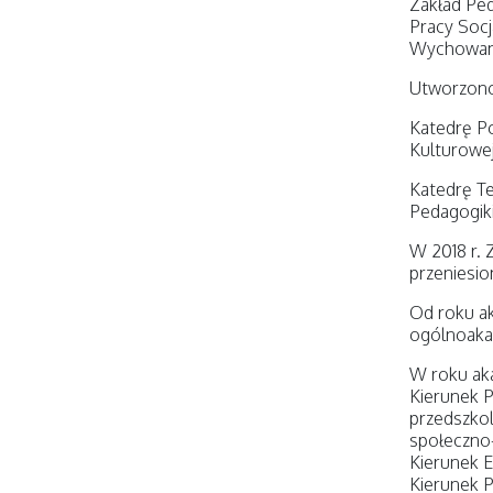
Zakład Ped
Pracy Socj
Wychowania
Utworzono
Katedrę Po
Kulturowe
Katedrę Te
Pedagogiki
W 2018 r. 
przeniesio
Od roku ak
ogólnoakad
W roku aka
Kierunek P
przedszkol
społeczno-
Kierunek E
Kierunek Pe