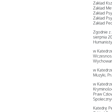
Zakład Ksz
Zakład Met
Zakład Psy
Zakład Psy
Zakład Ped
Zgodnie z 
sierpnia 2
Humanistyc
w Katedrze
Wczesnosz
Wychowani
w Katedrze
Muzyki, Pr
w Katedrze
Kryminolog
Praw Czło
Społeczny
Katedrę Pe