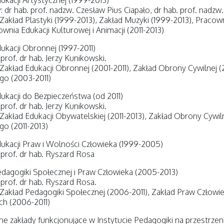
ukacji Artystycznej (1999-2013)
: dr hab. prof. nadzw. Czesław Pius Ciapało, dr hab. prof. nadzw.
 Zakład Plastyki (1999-2013), Zakład Muzyki (1999-2013), Praco
ownia Edukacji Kulturowej i Animacji (2011-2013)
ukacji Obronnej (1997-2011)
prof. dr hab. Jerzy Kunikowski.
 Zakład Edukacji Obronnej (2001-2011), Zakład Obrony Cywilnej 
go (2003-2011)
ukacji do Bezpieczeństwa (od 2011)
prof. dr hab. Jerzy Kunikowski.
 Zakład Edukacji Obywatelskiej (2011-2013), Zakład Obrony Cywil
o (2011-2013)
ukacji Praw i Wolności Człowieka (1999-2005)
 prof. dr hab. Ryszard Rosa
dagogiki Społecznej i Praw Człowieka (2005-2013)
 prof. dr hab. Ryszard Rosa.
 Zakład Pedagogiki Społecznej (2006-2011), Zakład Praw Człowi
ch (2006-2011)
e zakłady funkcjonujące w Instytucie Pedagogiki na przestrzeni 