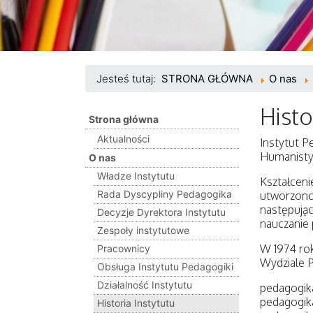
Jesteś tutaj:
STRONA GŁÓWNA
O nas
Histo
Strona główna
Aktualności
Instytut 
Humanisty
O nas
Władze Instytutu
Kształceni
Rada Dyscypliny Pedagogika
utworzono
następując
Decyzje Dyrektora Instytutu
nauczanie
Zespoły instytutowe
W 1974 rok
Pracownicy
Wydziale 
Obsługa Instytutu Pedagogiki
Działalność Instytutu
pedagogika
pedagogik
Historia Instytutu