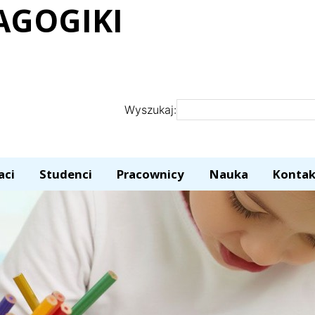
AGOGIKI
Wyszukaj:
aci
Studenci
Pracownicy
Nauka
Kontak