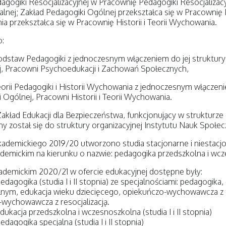
agogiki Resocjalizacyjnej w Pracownię Pedagogiki Resocjalizacy
alnej; Zakład Pedagogiki Ogólnej przekształca się w Pracownię Pe
 przekształca się w Pracownię Historii i Teorii Wychowania.
:
dstaw Pedagogiki z jednoczesnym włączeniem do jej struktury or
j, Pracowni Psychoedukacji i Zachowań Społecznych,
orii Pedagogiki i Historii Wychowania z jednoczesnym włączenie
 Ogólnej, Pracowni Historii i Teorii Wychowania.
Zakład Edukacji dla Bezpieczeństwa, funkcjonujący w strukturze o
ny został się do struktury organizacyjnej Instytutu Nauk Społe
ademickiego 2019/20 utworzono studia stacjonarne i niestacjon
emickim na kierunku o nazwie: pedagogika przedszkolna i wcz
demickim 2020/21 w ofercie edukacyjnej dostępne były:
edagogika (studia I i II stopnia) ze specjalnościami: pedagog
nym, edukacja wieku dziecięcego, opiekuńczo-wychowawcza z te
wychowawcza z resocjalizacją.
dukacja przedszkolna i wczesnoszkolna (studia I i II stopnia)
dagogika specjalna (studia I i II stopnia)