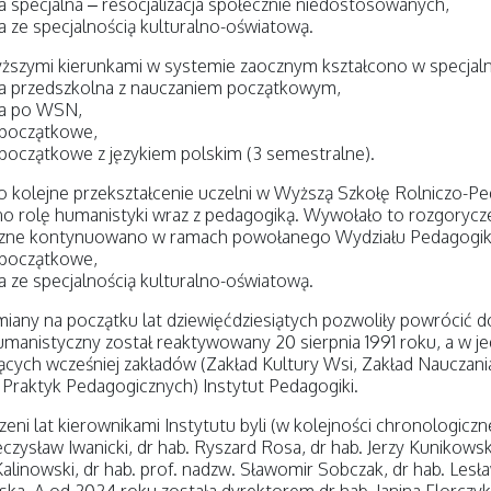
 specjalna – resocjalizacja społecznie niedostosowanych,
 ze specjalnością kulturalno-oświatową.
ższymi kierunkami w systemie zaocznym kształcono w specjaln
a przedszkolna z nauczaniem początkowym,
a po WSN,
 początkowe,
początkowe z językiem polskim (3 semestralne).
o kolejne przekształcenie uczelni w Wyższą Szkołę Rolniczo-P
o rolę humanistyki wraz z pedagogiką. Wywołało to rozgorycze
zne kontynuowano w ramach powołanego Wydziału Pedagogiki i
 początkowe,
 ze specjalnością kulturalno-oświatową.
iany na początku lat dziewięćdziesiątych pozwoliły powrócić do 
manistyczny został reaktywowany 20 sierpnia 1991 roku, a w jeg
ących wcześniej zakładów (Zakład Kultury Wsi, Zakład Nauczan
Praktyk Pedagogicznych) Instytut Pedagogiki.
eni lat kierownikami Instytutu byli (w kolejności chronologicznej
czysław Iwanicki, dr hab. Ryszard Rosa, dr hab. Jerzy Kunikowsk
linowski, dr hab. prof. nadzw. Sławomir Sobczak, dr hab. Lesław