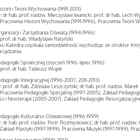
storii i Teorii Wychowania (1991-2013)
: dr hab. prof. nadzw. Mieczysław Iwanicki, prof. dr hab. Lech W
 Pracownia Historii Wychowania (1991-1996), Pracownia Teorii 
ganizacji i Zarządzania Oświatą (1994-1996)
 prof. dr hab. Władysław Ratyński
u Katedra uzyskała samodzielność wychodząc ze struktur Insty
arządzania.
dagogiki Społecznej (styczeń 1996- lipiec 1996)
 prof. dr hab. Tadeusz Wujek
dagogiki Integracyjnej (1996-2007, 2011-2013)
: prof. dr hab. Zdzisław Leszczyński; dr hab. prof. nadzw. Marek
 Pracownia Pedagogiki Specjalnej (1997-2005), Zakład Pedagogik
 i Nooterapii (2005-2007), Zakład Pedagogiki Resocjalizacyjnej 
dagogiki Kulturalno-Oświatowej (1996-1999)
: dr hab. prof. nadzw. Piotr Rozmysłowicz, dr hab. prof. nadzw.
 Zakład Plastyki (1997-1999), Pracownia Muzyki (1997-1999), Pra