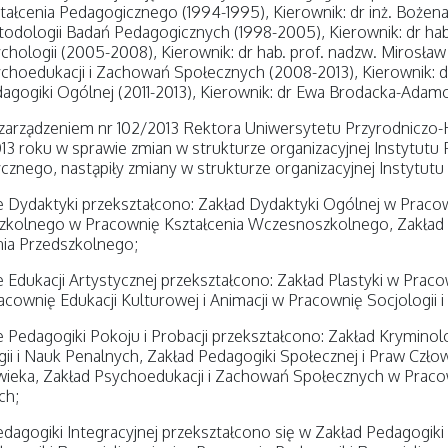
tałcenia Pedagogicznego (1994-1995), Kierownik: dr inż. Bożena
odologii Badań Pedagogicznych (1998-2005), Kierownik: dr hab
chologii (2005-2008), Kierownik: dr hab. prof. nadzw. Mirosła
choedukacji i Zachowań Społecznych (2008-2013), Kierownik: d
agogiki Ogólnej (2011-2013), Kierownik: dr Ewa Brodacka-Adam
zarządzeniem nr 102/2013 Rektora Uniwersytetu Przyrodniczo-
013 roku w sprawie zmian w strukturze organizacyjnej Instytutu
znego, nastąpiły zmiany w strukturze organizacyjnej Instytutu
 Dydaktyki przekształcono: Zakład Dydaktyki Ogólnej w Pracow
kolnego w Pracownię Kształcenia Wczesnoszkolnego, Zakład
a Przedszkolnego;
 Edukacji Artystycznej przekształcono: Zakład Plastyki w Prac
acownię Edukacji Kulturowej i Animacji w Pracownię Socjologii i
 Pedagogiki Pokoju i Probacji przekształcono: Zakład Kryminol
ii i Nauk Penalnych, Zakład Pedagogiki Społecznej i Praw Czło
wieka, Zakład Psychoedukacji i Zachowań Społecznych w Praco
ch;
dagogiki Integracyjnej przekształcono się w Zakład Pedagogiki I