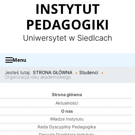
Panel zarządzania plikami cookies
INSTYTUT
PEDAGOGIKI
Uniwersytet w Siedlcach
Menu
Jesteś tutaj:
STRONA GŁÓWNA
Studenci
Organizacja roku akademickiego
Strona główna
Aktualności
O nas
Władze Instytutu
Rada Dyscypliny Pedagogika
Decyzje Dyrektora Instytutu